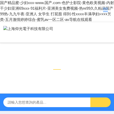
国产精品蜜-少妇xxx-www.国产.com-色护士影院-黄色欧美视频-内射
干少妇亚洲69xxx-91福利片-亚洲美女免费视频-热re99久久精品国产
99热-九九午夜-亚洲人 女学生 打屁股 得到-性xxxx丰满孕妇xxxx另
类-五月激情婷婷综合-蜜乳av一区二区-av导航在线观看
技術文章
TECHNICAL ARTICLES