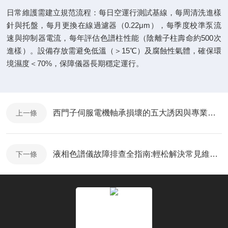
日常維護需建立規范流程：每日空運行測試基線，每周清洗進樣
針與托盤，每月更換在線過濾器（0.22μm），每季度校準泵流
速與抑制器電流，每年評估色譜柱性能（陰離子柱壽命約500次
進樣）。設備存放需避免低溫（＞15℃）及腐蝕性氣體，確保環
境濕度＜70%，保障儀器長期穩定運行。
西門子伺服電機軸承損壞的五大誘因與專業維修策略
上一條
液相色譜儀故障排查全指南:輕松解決常見維修難題
下一條