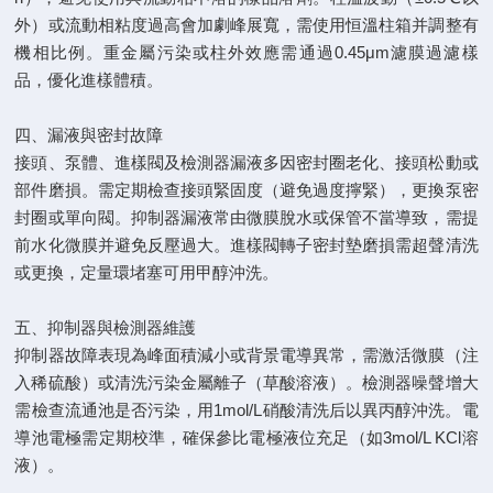
外）或流動相粘度過高會加劇峰展寬，需使用恒溫柱箱并調整有
機相比例。重金屬污染或柱外效應需通過0.45μm濾膜過濾樣
品，優化進樣體積。
四、漏液與密封故障
接頭、泵體、進樣閥及檢測器漏液多因密封圈老化、接頭松動或
部件磨損。需定期檢查接頭緊固度（避免過度擰緊），更換泵密
封圈或單向閥。抑制器漏液常由微膜脫水或保管不當導致，需提
前水化微膜并避免反壓過大。進樣閥轉子密封墊磨損需超聲清洗
或更換，定量環堵塞可用甲醇沖洗。
五、抑制器與檢測器維護
抑制器故障表現為峰面積減小或背景電導異常，需激活微膜（注
入稀硫酸）或清洗污染金屬離子（草酸溶液）。檢測器噪聲增大
需檢查流通池是否污染，用1mol/L硝酸清洗后以異丙醇沖洗。電
導池電極需定期校準，確保參比電極液位充足（如3mol/L KCl溶
液）。