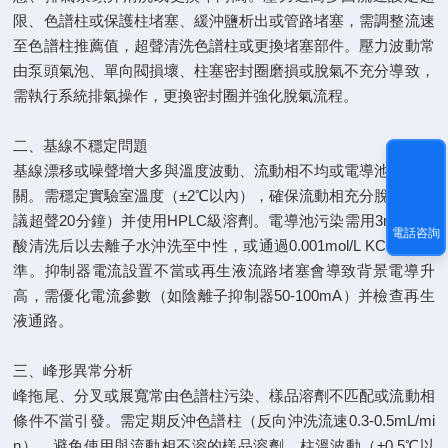
限、色譜柱或保護柱堵塞、緩沖鹽析出或管路堵塞，需調整流速
至色譜柱推薦值，超聲清洗色譜柱或更換堵塞部件。壓力波動常
由泵頭氣泡、單向閥損壞、柱塞密封圈磨損或脫氣不充分導致，
需執行系統排氣操作，更換密封圈并強化脫氣流程。
二、基線不穩定問題
基線漂移或噪聲增大多與溫度波動、流動相不均或電導池污染相
關。需穩定實驗室溫度（±2℃以內），確保流動相充分脫氣（建
議超聲20分鐘）并使用HPLC級溶劑。電導池污染需用3mol/L硝
電話咨詢
酸清洗后以去離子水沖洗至中性，或通過0.001mol/L KCl溶液校
準。抑制器電流設置不當或再生液流路堵塞會導致背景電導升
高，需優化電流參數（如陰離子抑制器50-100mA）并檢查再生
液通路。
三、峰形異常分析
峰拖尾、分叉或展寬常由色譜柱污染、樣品溶劑不匹配或流動相
條件不當引發。需定期反沖色譜柱（反向沖洗流速0.3-0.5mL/mi
n），避免使用與流動相不溶的樣品溶劑。柱溫波動（±0.5℃以